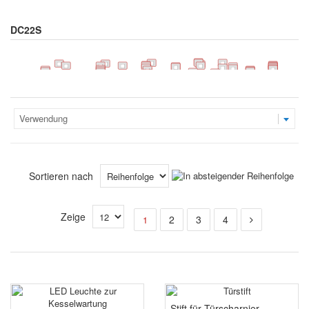
DC22S
Verwendung
Sortieren nach
Zeige
2
3
4
1
Stift für Türscharnier