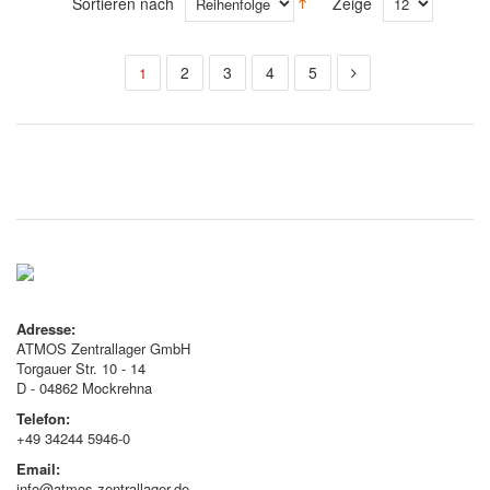
Sortieren nach
Zeige
2
3
4
5
1
Adresse:
ATMOS Zentrallager GmbH
Torgauer Str. 10 - 14
D - 04862 Mockrehna
Telefon:
+49 34244 5946-0
Email:
info@atmos-zentrallager.de